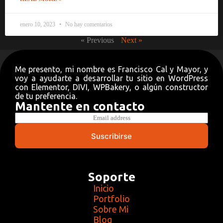
enero 10, 2023
No hay comentarios
« Previous
Next »
Me presento, mi nombre es Francisco Cal y Mayor, y
voy a ayudarte a desarrollar tu sitio en WordPress
con Elementor, DIVI, WPBakery, o algún constructor
de tu preferencia.
Mantente en contacto
E
m
a
Suscribirse
i
l
*
Soporte
Inicio
Portfolio
Sobre Mi
Blog