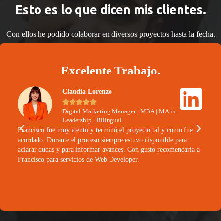
Esto es lo que dicen mis clientes.
Con ellos he podido colaborar en diversos proyectos hasta la fecha.
Excelente Trabajo.
Claudia Lorenzo





Digital Marketing Manager | MBA | MA in
Leadership | Bilingual
Franc
Francisco fue muy atento y terminó el proyecto tal y como fue
entreg
acordado. Durante el proceso siempre estuvo disponible para
hora d
aclarar dudas y para informar avances. Con gusto recomendaría a
Francisco para servicios de Web Developer.