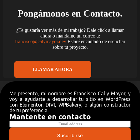
Pongámonos en Contacto.
¿Te gustaría ver más de mi trabajo? Dale click a llamar
ahora o mándame un correo a:
francisco@calymayor.dev
Estaré encantado de escuchar
sobre tu proyecto.
LLAMAR AHORA
Me presento, mi nombre es Francisco Cal y Mayor, y
voy a ayudarte a desarrollar tu sitio en WordPress
con Elementor, DIVI, WPBakery, o algún constructor
de tu preferencia.
Mantente en contacto
E
m
a
Suscribirse
i