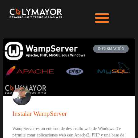
INFORMACIÓN
Instalar WampServer
WampServer es un entorno de desarrollo web de Windows. Te
permite crear aplicaciones web con Apache2, PHP y una base de