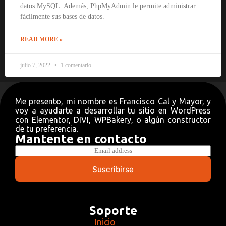
datos MySQL. Además, PhpMyAdmin le permite administrar
fácilmente sus bases de datos.
READ MORE »
julio 7, 2022
1 comentario
Me presento, mi nombre es Francisco Cal y Mayor, y
voy a ayudarte a desarrollar tu sitio en WordPress
con Elementor, DIVI, WPBakery, o algún constructor
de tu preferencia.
Mantente en contacto
E
m
a
Suscribirse
i
l
*
Soporte
Inicio