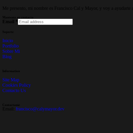
Me presento, mi nombre es Francisco Cal y Mayor, y voy a ayudarte a 
Mantente en contacto
Email
*
Soporte
Inicio
Portfolio
Sobre Mi
Blog
Information
Site Map
Cookies Policy
Contacto Us
Contactame
Email:
francisco@calymayor.dev