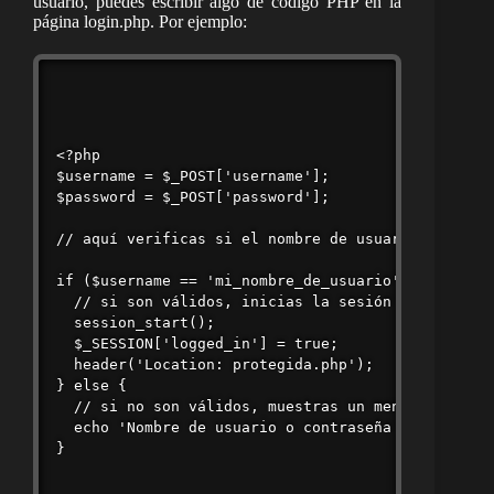
usuario, puedes escribir algo de código PHP en la
página login.php. Por ejemplo:
<?php

$username = $_POST['username'];

$password = $_POST['password'];

// aquí verificas si el nombre de usuario y la con
if ($username == 'mi_nombre_de_usuario' && $passwo
  // si son válidos, inicias la sesión y rediriges
  session_start();

  $_SESSION['logged_in'] = true;

  header('Location: protegida.php');

} else {

  // si no son válidos, muestras un mensaje de err
  echo 'Nombre de usuario o contraseña inválidos';